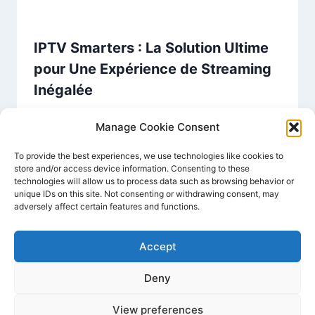
IPTV Smarters : La Solution Ultime
pour Une Expérience de Streaming
Inégalée
Par
IPTV FR
décembre 24, 2024
Manage Cookie Consent
To provide the best experiences, we use technologies like cookies to
store and/or access device information. Consenting to these
technologies will allow us to process data such as browsing behavior or
unique IDs on this site. Not consenting or withdrawing consent, may
adversely affect certain features and functions.
Accept
Deny
© 2026 IPTV Premium - Thème WordPress par
Kadence WP
View preferences