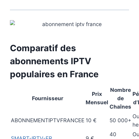
Comparatif des
abonnements IPTV
populaires en France
Nombre
Prix
Pé
Fournisseur
de
Mensuel
d’
Chaînes
Ou
ABONNEMENTIPTVFRANCEE
10 €
50 000+
he
40
Ou
SMART-IPTV-FR
9 €