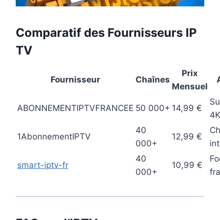
Comparatif des Fournisseurs IP
TV
Prix
Fournisseur
Chaînes
Mensuel
Su
ABONNEMENTIPTVFRANCEE
50 000+
14,99 €
4
40
Ch
1AbonnementIPTV
12,99 €
000+
in
40
Fo
smart-iptv-fr
10,99 €
000+
fr